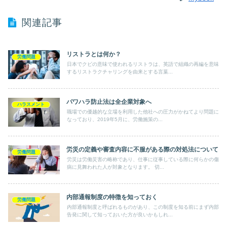
関連記事
リストラとは何か？
労働問題
日本でクビの意味で使われるリストラは、英語で組織の再編を意味
するリストラクチャリングを由来とする言葉...
パワハラ防止法は全企業対象へ
ハラスメント
職場での優越的な立場を利用した他社への圧力がかねてより問題に
なっており、2019年5月に、労働施策の...
労災の定義や審査内容に不服がある際の対処法について
労働問題
労災は労働災害の略称であり、仕事に従事している際に何らかの傷
病に見舞われた人が対象となります。 切...
内部通報制度の特徴を知っておく
労働問題
内部通報制度と呼ばれるものがあり、この制度を知る前にまず内部
告発に関して知っておいた方が良いかもしれ...